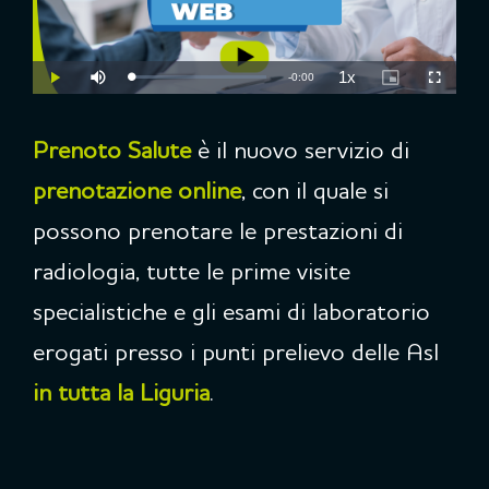
1x
Tempo
-
0:00
Caricato
:
Play
Disattiva
Velocità
Picture-
Schermo
0.00%
l’audio
di
in-
intero
riproduzione
Picture
rimanente
Prenoto Salute
è il nuovo servizio di
prenotazione online
, con il quale si
possono prenotare le prestazioni di
radiologia, tutte le prime visite
specialistiche e gli esami di laboratorio
erogati presso i punti prelievo delle Asl
in tutta la Liguria
.