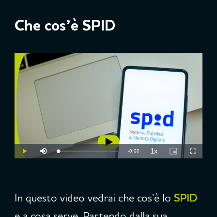
Che cos’è SPID
1x
Tempo
-
0:00
Caricato
:
Play
Disattiva
Velocità
Picture-
Schermo
0.00%
l’audio
di
in-
intero
riproduzione
Picture
rimanente
In questo video vedrai che cos’è lo
SPID
e a cosa serve. Partendo dalla sua